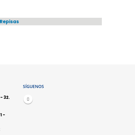
REPISAS
1
PRODUCTO
SÍGUENOS
- 32.
1 -
: